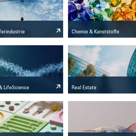
Chemie & Kunststoffe
ferindustrie
 LifeScience
Real Estate