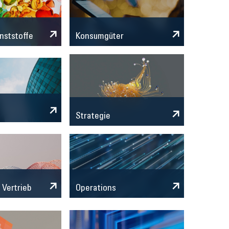
nststoffe
Konsumgüter
Strategie
 Vertrieb
Operations