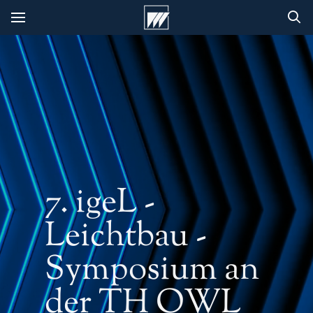
7. igeL -
Leichtbau -
Symposium an
der TH OWL