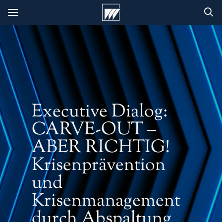
Executive Dialog:
CARVE-OUT –
ABER RICHTIG!
Krisenprävention
und
Krisenmanagement
durch Abspaltung