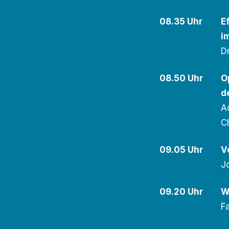
08.35 Uhr
E
i
D
08.50 Uhr
O
d
A
C
09.05 Uhr
V
J
09.20 Uhr
W
F