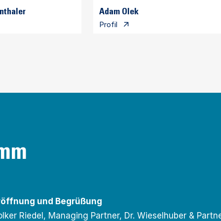
nthaler
Adam Olek
Profil
amm
röffnung und Begrüßung
olker Riedel, Managing Partner, Dr. Wieselhuber & Par