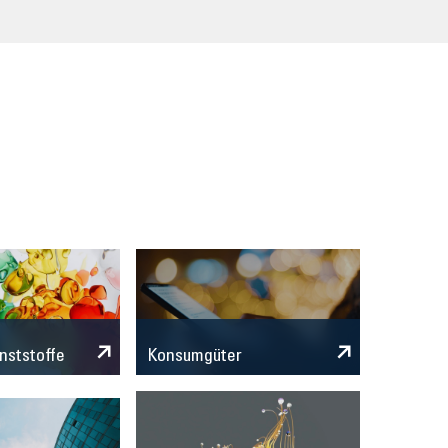
n
nststoffe
Konsumgüter