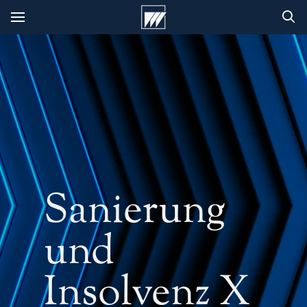
Sanierung
und
Insolvenz X