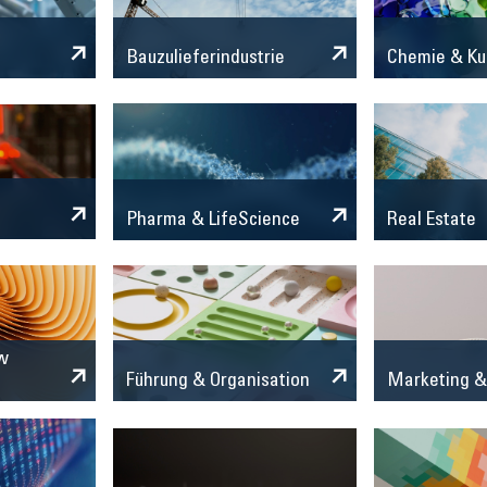
Chemie & Ku
Bauzulieferindustrie
Pharma & LifeScience
Real Estate
w
Marketing &
Führung & Organisation