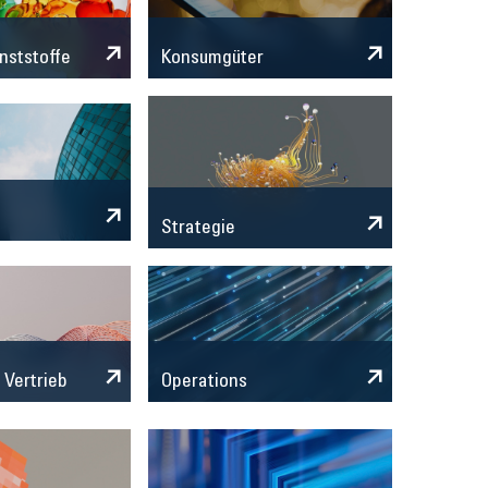
nststoffe
Konsumgüter
Strategie
 Vertrieb
Operations