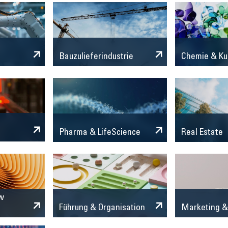
Chemie & Ku
Bauzulieferindustrie
Pharma & LifeScience
Real Estate
w
Marketing &
Führung & Organisation