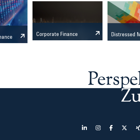
Corporate Finance
Distressed
mance
Perspe
Zu