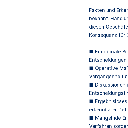
Fakten und Erken
bekannt. Handlu
diesen Geschäft
Konsequenz für 
■ Emotionale Bi
Entscheidungen
■ Operative Maßn
Vergangenheit be
■ Diskussionen ü
Entscheidungsfi
■ Ergebnisloses 
erkennbarer Defi
■ Mangelnde Erfa
Verfahren sorgen