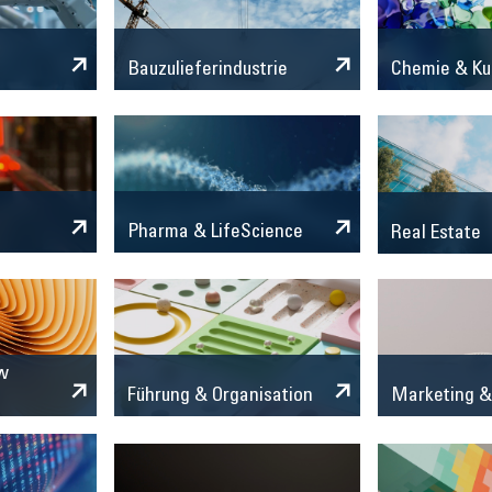
Chemie & Ku
Bauzulieferindustrie
Pharma & LifeScience
Real Estate
w
Marketing &
Führung & Organisation