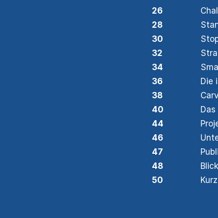
26
Chal
28
Sta
30
Stop
32
Stra
34
Smar
36
Die 
38
Carv
40
Das 
44
Proj
46
Unt
47
Publ
48
Blic
50
Kurz