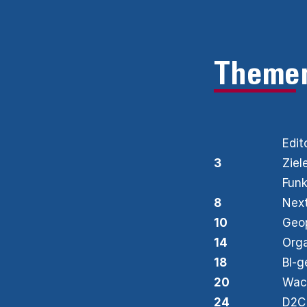
Theme
Edit
3
Zie
Funk
8
Nex
10
Geop
14
Orga
18
BI-g
20
Wach
24
D2C