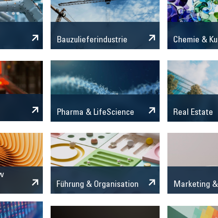
Chemie & Ku
Bauzulieferindustrie
Pharma & LifeScience
Real Estate
w
Marketing &
Führung & Organisation