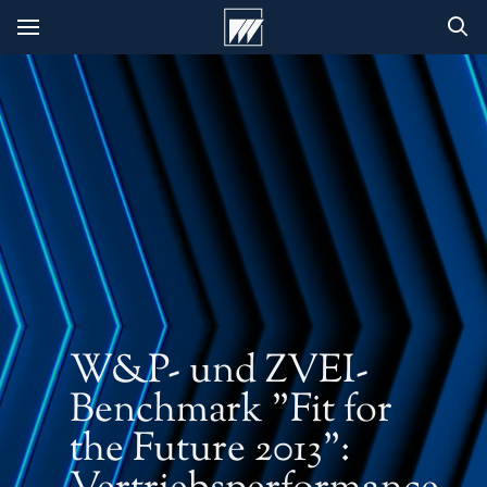
W&P- und ZVEI-
Benchmark "Fit for
the Future 2013":