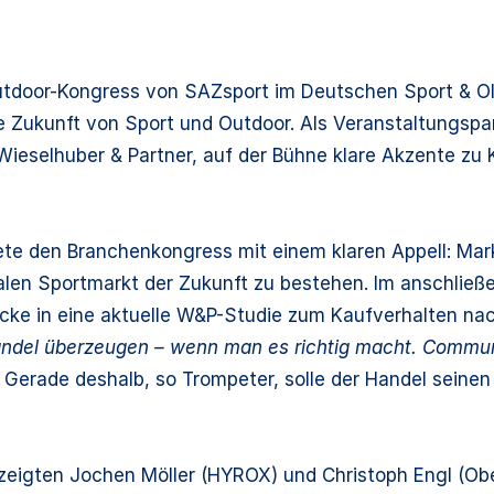
tdoor-Kongress von SAZsport im Deutschen Sport & Oly
e Zukunft von Sport und Outdoor. Als Veranstaltungspar
. Wieselhuber & Partner, auf der Bühne klare Akzente z
ete den Branchenkongress mit einem klaren Appell: Ma
balen Sportmarkt der Zukunft zu bestehen. Im anschli
icke in eine aktuelle W&P-Studie zum Kaufverhalten na
ndel überzeugen – wenn man es richtig macht. Communit
Gerade deshalb, so Trompeter, solle der Handel seinen
 zeigten Jochen Möller (HYROX) und Christoph Engl (Obe