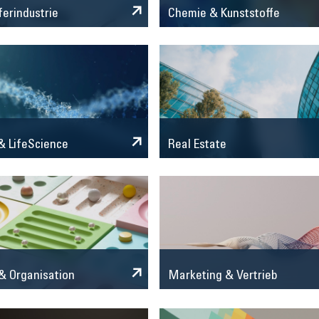
Chemie & Kunststoffe
ferindustrie
 LifeScience
Real Estate
Marketing & Vertrieb
& Organisation