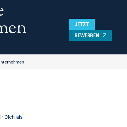
e
hmen
JETZT
BEWERBEN
nunternehmen
r Dich als