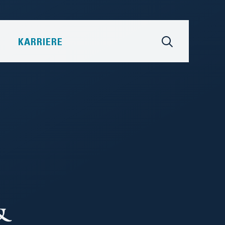
KARRIERE
&