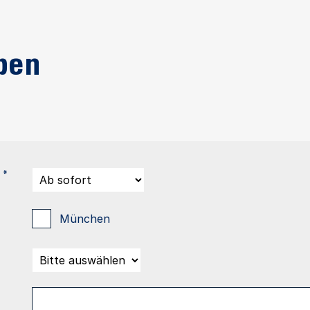
ben
*
München