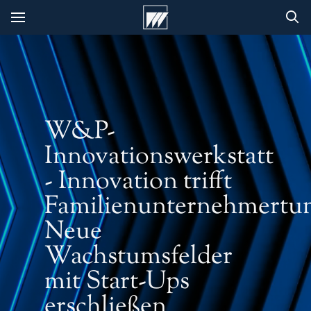
W&P-
Innovationswerkstatt
- Innovation trifft
Familienunternehmertu
Neue
Wachstumsfelder
mit Start-Ups
erschließen