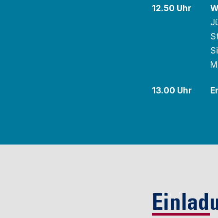
12.50 Uhr
W
J
S
S
M
13.00 Uhr
E
Einlad