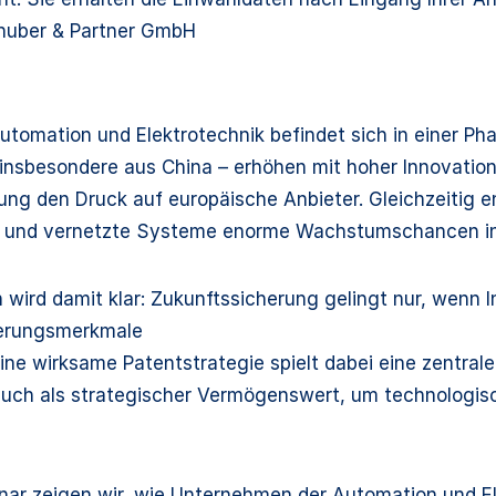
lhuber & Partner GmbH
 Automation und Elektrotechnik befindet sich in einer Ph
insbesondere aus China – erhöhen mit hoher Innovation
ung den Druck auf europäische Anbieter. Gleichzeitig en
 und vernetzte Systeme enorme Wachstumschancen in n
wird damit klar: Zukunftssicherung gelingt nur, wenn I
ierungsmerkmale
Eine wirksame Patentstrategie spielt dabei eine zentral
uch als strategischer Vermögenswert, um technologisc
nar zeigen wir, wie Unternehmen der Automation und El