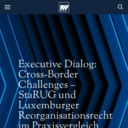
Executive Dialog:
Cross-Border
Challenges –
StaRUG und
Luxemburger
Reorganisationsrecht
im Praxisvergleich