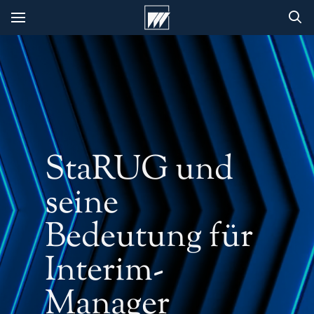
StaRUG und
seine
Bedeutung für
Interim-
Manager