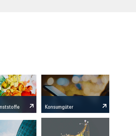
n
nststoffe
Konsumgüter