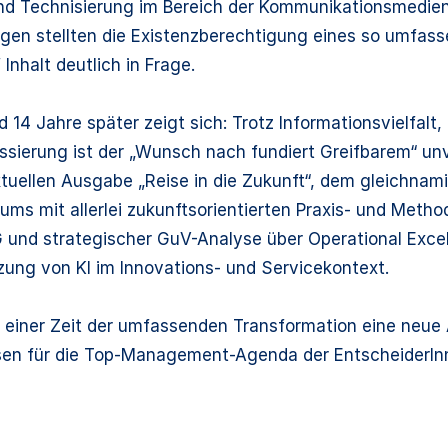
 und Technisierung im Bereich der Kommunikationsmedie
gen stellten die Existenzberechtigung eines so umfas
Inhalt deutlich in Frage.
14 Jahre später zeigt sich: Trotz Informationsvielfalt
ssierung ist der „Wunsch nach fundiert Greifbarem“ u
ktuellen Ausgabe „Reise in die Zukunft“, dem gleichna
ms mit allerlei zukunftsorientierten Praxis- und Meth
 und strategischer GuV-Analyse über Operational Exce
tzung von KI im Innovations- und Servicekontext.
n einer Zeit der umfassenden Transformation eine ne
en für die Top-Management-Agenda der EntscheiderInne