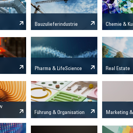
Chemie & Ku
Bauzulieferindustrie
Pharma & LifeScience
Real Estate
w
Marketing &
Führung & Organisation