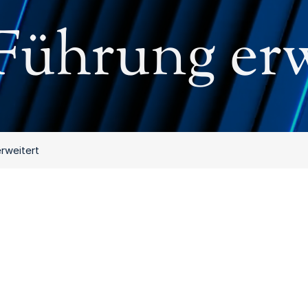
Führung erw
erweitert