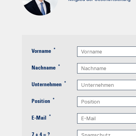
*
Vorname
*
Nachname
*
Unternehmen
*
Position
*
E-Mail
7 + 4 = ?