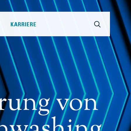
KARRIERE
erung von
enwashing