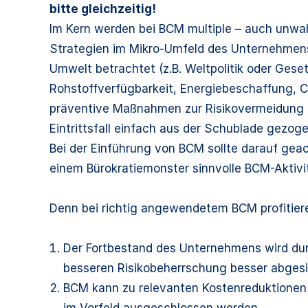
bitte gleichzeitig!
Im Kern werden bei BCM multiple – auch unwah
Strategien im Mikro-Umfeld des Unternehmens
Umwelt betrachtet (z.B. Weltpolitik oder Gese
Rohstoffverfügbarkeit, Energiebeschaffung,
präventive Maßnahmen zur Risikovermeidung u
Eintrittsfall einfach aus der Schublade gezog
Bei der Einführung von BCM sollte darauf gea
einem Bürokratiemonster sinnvolle BCM-Aktivi
Denn bei richtig angewendetem BCM profitier
Der Fortbestand des Unternehmens wird du
besseren Risikobeherrschung besser abgesi
BCM kann zu relevanten Kostenreduktionen 
im Vorfeld ausgeschlossen werden.