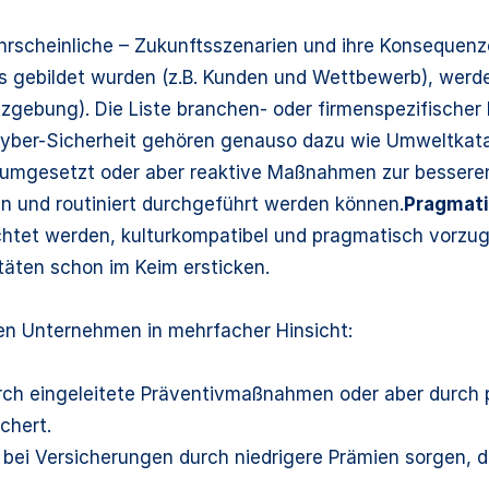
rscheinliche – Zukunftsszenarien und ihre Konsequenz
 gebildet wurden (z.B. Kunden und Wettbewerb), werden
tzgebung). Die Liste branchen- oder firmenspezifischer
 Cyber-Sicherheit gehören genauso dazu wie Umweltka
mgesetzt oder aber reaktive Maßnahmen zur besseren 
en und routiniert durchgeführt werden können.
Pragmat
chtet werden, kulturkompatibel und pragmatisch vorzuge
täten schon im Keim ersticken.
en Unternehmen in mehrfacher Hinsicht:
rch eingeleitete Präventivmaßnahmen oder aber durch
chert.
bei Versicherungen durch niedrigere Prämien sorgen, 