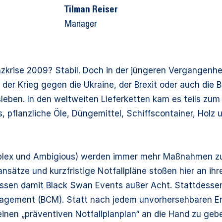
Tilman Reiser
Manager
zkrise 2009? Stabil. Doch in der jüngeren Vergangenhei
der Krieg gegen die Ukraine, der Brexit oder auch die
eben. In den weltweiten Lieferketten kam es teils zu
s, pflanzliche Öle, Düngemittel, Schiffscontainer, Holz
omplex und Ambigious) werden immer mehr Maßnahmen zu
nsätze und kurzfristige Notfallpläne stoßen hier an ihr
assen damit Black Swan Events außer Acht. Stattdessen
nagement (BCM). Statt nach jedem unvorhersehbaren Er
inen „präventiven Notfallplanplan“ an die Hand zu geb