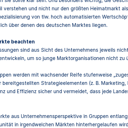
h sie sollte klar sein. Und besonders wichtig, die Gesch
tail verstehen und nicht nur den größten Heimatmarkt a
Spezialisierung von tlw. hoch automatisierten Wertsch
lich über denen des deutschen Marktes liegen.
ärkte beachten
sungen sind aus Sicht des Unternehmens jeweils nicht i
entwickeln, um so junge Marktorganisationen nicht zu ü
ppen werden mit wachsender Reife stufenweise „zugesch
r bereitgestellten Strategieelementen (z. B. Marketing
enz und Effizienz sicher und vermeidet, dass jede Lande
Märkte aus Unternehmensperspektive in Gruppen entlang 
unität in irgendwelchen Märkten hinterhergelaufen wird