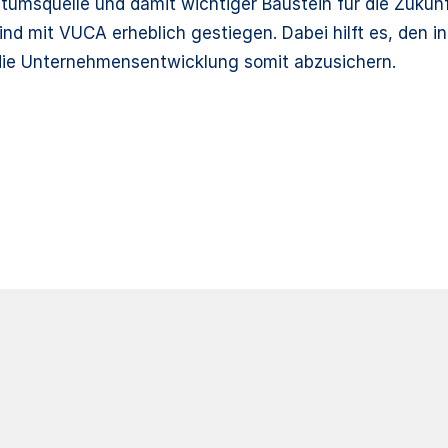
hstumsquelle und damit wichtiger Baustein für die Zuku
nd mit VUCA erheblich gestiegen. Dabei hilft es, den in
die Unternehmensentwicklung somit abzusichern.