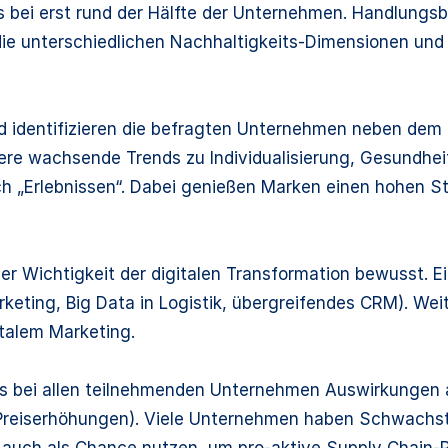
gs bei erst rund der Hälfte der Unternehmen. Handlung
e unterschiedlichen Nachhaltigkeits-Dimensionen und -A
nd identifizieren die befragten Unternehmen neben de
ere wachsende Trends zu Individualisierung, Gesundhe
h „Erlebnissen“. Dabei genießen Marken einen hohen St
der Wichtigkeit der digitalen Transformation bewusst. 
 Marketing, Big Data in Logistik, übergreifendes CRM). We
italem Marketing.
s bei allen teilnehmenden Unternehmen Auswirkungen au
Preiserhöhungen). Viele Unternehmen haben Schwachst
e auch als Chance nutzen, um pro-aktive Supply Chai