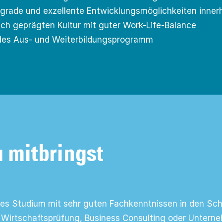
sgrade und exzellente Entwicklungsmöglichkeiten innerh
ch geprägten Kultur mit guter Work-Life-Balance
des Aus- und Weiterbildungsprogramm
 mitbringst
s Studium mit sehr guten Fachkenntnissen in den Schw
Wirtschaftsprüfung, Business Consulting oder Untern