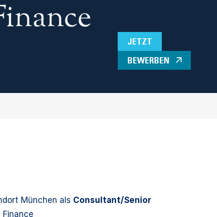
Finance
JETZT
BEWERBEN
ndort München als
Consultant/Senior
e
Finance