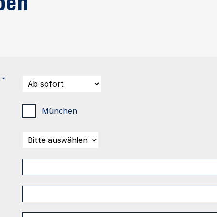
ben
*
München