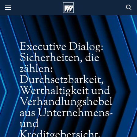
Executive Dialog:
Sicherheiten, die
zählen:
Durchsetzbarkeit,
Werthaltigkeit und
Verhandlungshebel
aus Unternehmens-
und
Kreditgebersicht.